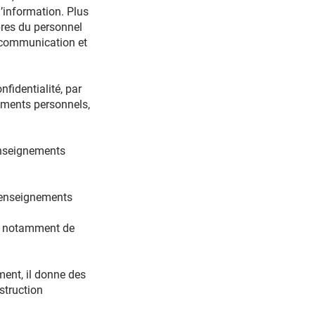
l’information. Plus
bres du personnel
 la communication et
fidentialité, par
nements personnels,
enseignements
renseignements
on notamment de
ement, il donne des
struction