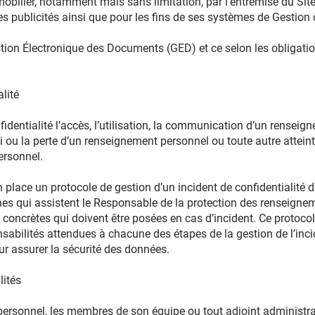
obilier, notamment mais sans limitation, par l’entremise du Sit
es publicités ainsi que pour les fins de ses systèmes de Gestion 
stion Électronique des Documents (GED) et ce selon les obligati
lité
fidentialité l’accès, l’utilisation, la communication d’un rensei
oi ou la perte d’un renseignement personnel ou toute autre atteinte
ersonnel.
place un protocole de gestion d’un incident de confidentialité 
nnes qui assistent le Responsable de la protection des renseigne
s concrètes qui doivent être posées en cas d’incident. Ce protocol
bilités attendues à chacune des étapes de la gestion de l’inci
 assurer la sécurité des données.
ités
ersonnel, les membres de son équipe ou tout adjoint administrat