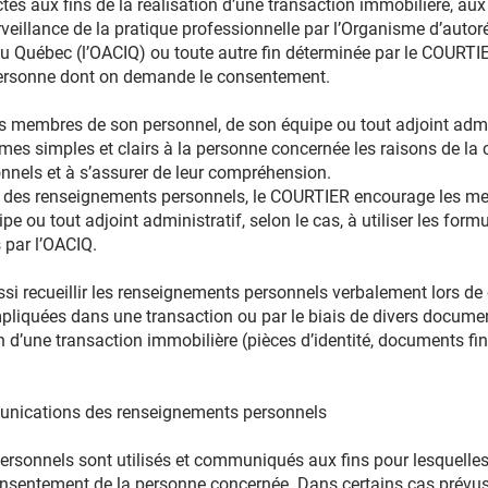
és aux fins de la réalisation d’une transaction immobilière, aux
rveillance de la pratique professionnelle par l’Organisme d’auto
 Québec (l’OACIQ) ou toute autre fin déterminée par le COURTIER 
ersonne dont on demande le consentement.
s membres de son personnel, de son équipe ou tout adjoint admin
rmes simples et clairs à la personne concernée les raisons de la 
nels et à s’assurer de leur compréhension.
cte des renseignements personnels, le COURTIER encourage les 
pe ou tout adjoint administratif, selon le cas, à utiliser les form
s par l’OACIQ.
i recueillir les renseignements personnels verbalement lors d
pliquées dans une transaction ou par le biais de divers docum
n d’une transaction immobilière (pièces d’identité, documents fi
munications des renseignements personnels
sonnels sont utilisés et communiqués aux fins pour lesquelles il
consentement de la personne concernée. Dans certains cas prévu