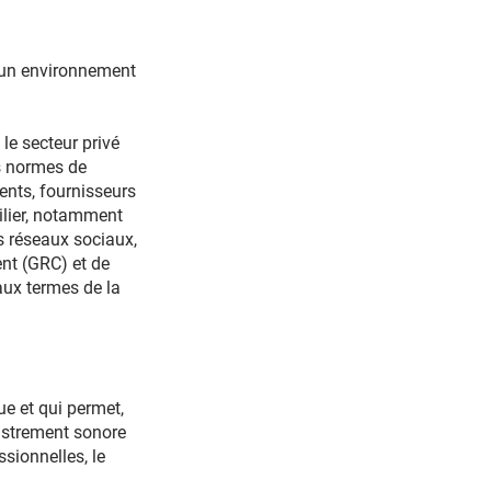
it un environnement
e secteur privé
les normes de
ients, fournisseurs
ilier, notamment
s réseaux sociaux,
ent (GRC) et de
aux termes de la
e et qui permet,
egistrement sonore
sionnelles, le