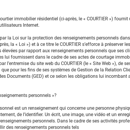
ourtier immobilier résidentiel (ci-après, le « COURTIER ») fourn
utilisateurs Internet.
par la Loi sur la protection des renseignements personnels dans l
près, la « Loi ») et à ce titre le COURTIER s’efforce à préserver 
lus élevées par rapport aux renseignements personnels que ses cl
ses lui fournissent dans le cadre de ses actes de courtage immob
par l’entremise du site web du COURTIER (le « Site Web »), de se
si que pour les fins de ses systèmes de Gestion de la Relation Cli
 des Documents (GED) et ce selon les obligations lui incombant 
enseignements personnels »?
sonnel est un renseignement qui concerne une personne physiqu
tement, de l’identifier. Un écrit, une image, une vidéo et un enr
enseignements personnels. Dans le cadre de ses activités profes
lir des renseignements personnels tels