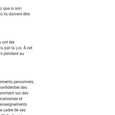
c que si son
 ils doivent être
ont été
u par la Loi. À cet
ers pendant au
gnements personnels,
confidentiel des
otamment sur des
écanismes et
s renseignements
le cadre de ses