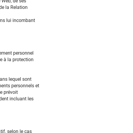
e Web, de ses
de la Relation
ons lui incombant
gnement personnel
 à la protection
dans lequel sont
ments personnels et
e prévoit
dent incluant les
if, selon le cas