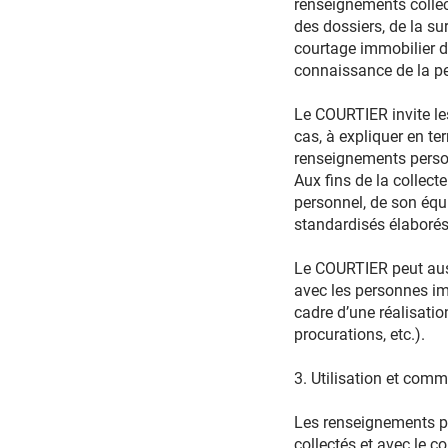
renseignements collect
des dossiers, de la su
courtage immobilier du
connaissance de la p
Le COURTIER invite le
cas, à expliquer en te
renseignements person
Aux fins de la colle
personnel, de son équi
standardisés élaboré
Le COURTIER peut auss
avec les personnes im
cadre d’une réalisatio
procurations, etc.).
3. Utilisation et com
Les renseignements per
collectés et avec le 