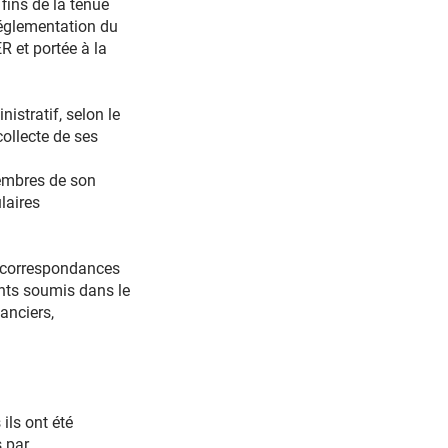
 fins de la tenue
réglementation du
et portée à la
istratif, selon le
collecte de ses
membres de son
ulaires
e correspondances
ents soumis dans le
nanciers,
s ont été
s par